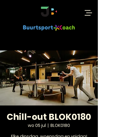
Chill-out BLOK0180
wo 05 jul
  |  
BLOK0180
Elke dinsdag, woensdag en vrijdag!