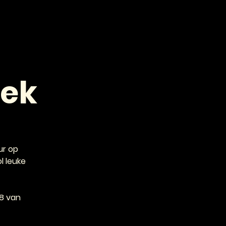
VOOR PROFESSIONALS
CONTACT
oek
ur op
l leuke
 8 van