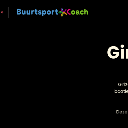
Gi
Girl
locati
Deze 