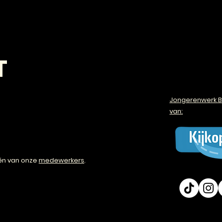
T
Jongerenwerk B
van:
én van onze
medewerkers
.