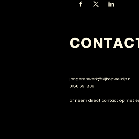
CONTAC
VRAGEN?
jongerenwerk@kijkopwelzijn.nl
0180 691 809
of neem direct contact op met é