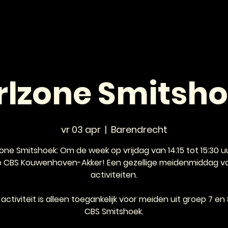
HOME
NIEUWS
AGENDA
VOOR JONGEREN
rlzone Smitsh
vr 03 apr
  |  
Barendrecht
zone Smitshoek: Om de week op vrijdag van 14:15 tot 15:30 u
e CBS Kouwenhoven-Akker! Een gezellige meidenmiddag vo
activiteiten.
activiteit is alleen toegankelijk voor meiden uit groep 7 en
CBS Smitshoek.