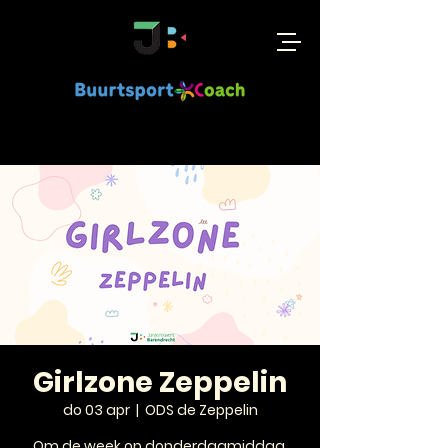
Girlzone Zeppelin
do 03 apr
  |  
ODS de Zeppelin
Om de week op donderdagmiddag.