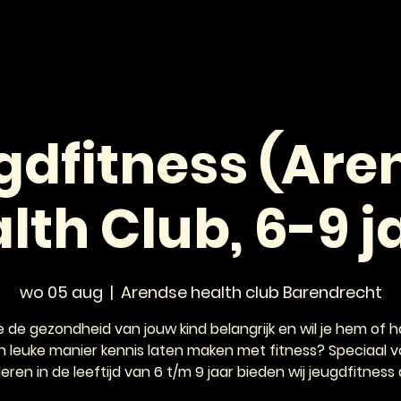
HOME
NIEUWS
AGENDA
VOOR JONGEREN
gdfitness (Are
lth Club, 6-9 j
wo 05 aug
  |  
Arendse health club Barendrecht
e de gezondheid van jouw kind belangrijk en wil je hem of 
n leuke manier kennis laten maken met fitness? Speciaal v
eren in de leeftijd van 6 t/m 9 jaar bieden wij jeugdfitness