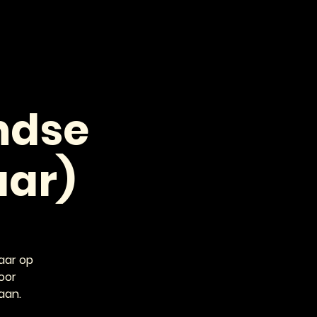
VOOR PROFESSIONALS
CONTACT
ndse
aar)
haar op
oor
 aan.