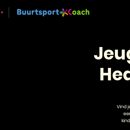
Jeu
Hea
Vind j
ee
kind