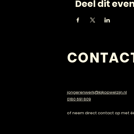
Deel dit ev
CONTAC
VRAGEN?
jongerenwerk@kijkopwelzijn.nl
0180 691 809
of neem direct contact op met é