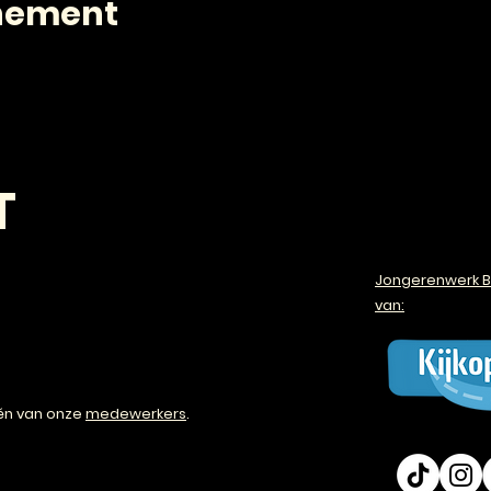
enement
T
Jongerenwerk B
van:
én van onze
medewerkers
.