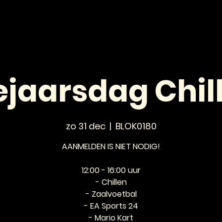
HOME
NIEUWS
AGENDA
VOOR JONGEREN
jaarsdag Chil
zo 31 dec
  |  
BLOK0180
AANMELDEN IS NIET NODIG!
12:00 - 16:00 uur
- Chillen
- Zaalvoetbal
- EA Sports 24
- Mario Kart