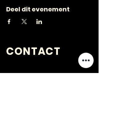
Deel dit evenement
CONTACT
VRAGEN
?
jongerenwerk@kijkopwelzijn.nl
0180 691 809
of neem direct contact op met één
van onze
medewerkers
.