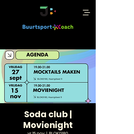
Soda club |
Movienight
vr 15 nov
  |  
BLOK0180