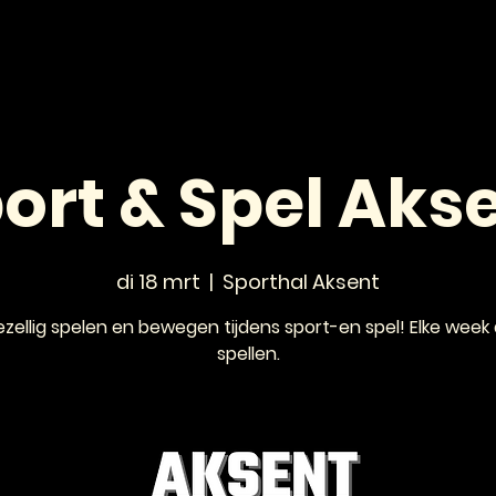
HOME
NIEUWS
AGENDA
VOOR JONGEREN
ort & Spel Aks
di 18 mrt
  |  
Sporthal Aksent
zellig spelen en bewegen tijdens sport-en spel! Elke week