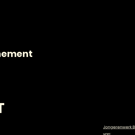
enement
T
Jongerenwerk B
van: