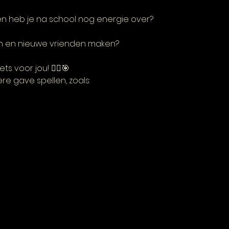
l en heb je na school nog energie over?
len en nieuwe vrienden maken?
ets voor jou! 🏃‍♂️🎯
e gave spellen, zoals: