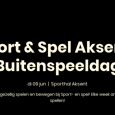
HOME
NIEUWS
AGENDA
VOOR JONGEREN
ort & Spel Aksen
Buitenspeelda
di 09 jun
  |  
Sporthal Aksent
gezellig spelen en bewegen bij Sport- en spel! Elke week a
spellen!