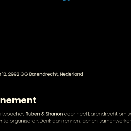
e
n 12, 2992 GG Barendrecht, Nederland
enement
ortcoaches 
Ruben & Shanon
 door heel Barendrecht om s
n
 te organiseren. Denk aan rennen, lachen, samenwerken