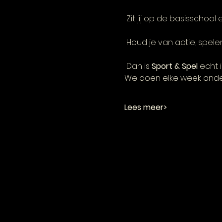
 Zit jij op de basisschoo
 Houd je van actie, spe
 Dan is 
Sport & Spel
 echt i
We doen elke week ander
Lees meer>