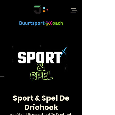
Sport & Spel De
Driehoek
wo 01 jul
  |  
Basisschool De Driehoek