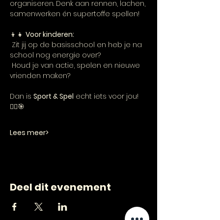
organiseren. Denk aan rennen, lachen, 
samenwerken én supertoffe spellen!
👦👧 
Voor kinderen:
 Zit jij op de basisschool en heb je na 
school nog energie over?
 Houd je van actie, spelen en nieuwe 
vrienden maken?
Dan is 
Sport & Spel
 echt iets voor jou! 
🏃‍♂️🎯
Lees meer>
Deel dit evenement