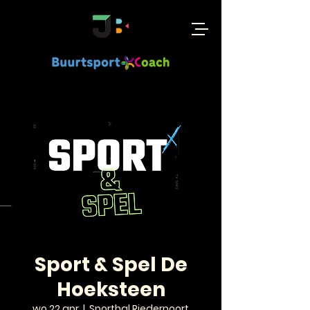
Sport & Spel De
Hoeksteen
wo 22 apr
  |  
Sporthal Riederpoort