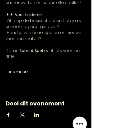
samenwerken én supertoffe spellen!
👦👧 
Voor kinderen:
 Zit jij op de basisschool en heb je na 
school nog energie over?
 Houd je van actie, spelen en nieuwe 
vrienden maken?
Dan is 
Sport & Spel
 echt iets voor jou! 
🏃‍♂️🎯
Lees meer>
Deel dit evenement