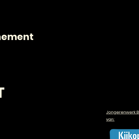
enement
T
Jongerenwerk B
van: