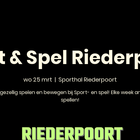
HOME
NIEUWS
AGENDA
VOOR JONGEREN
t & Spel Rieder
wo 25 mrt
  |  
Sporthal Riederpoort
gezellig spelen en bewegen bij Sport- en spel! Elke week a
spellen!