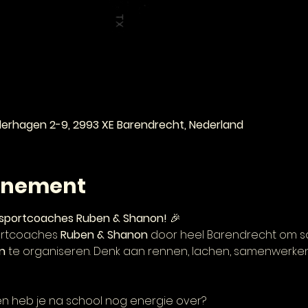
e
ederhagen 2-9, 2993 XE Barendrecht, Nederland
enement
tsportcoaches Ruben & Shanon!
 🎉
ortcoaches 
Ruben & Shanon
 door heel Barendrecht om s
n
 te organiseren. Denk aan rennen, lachen, samenwerken
l en heb je na school nog energie over?