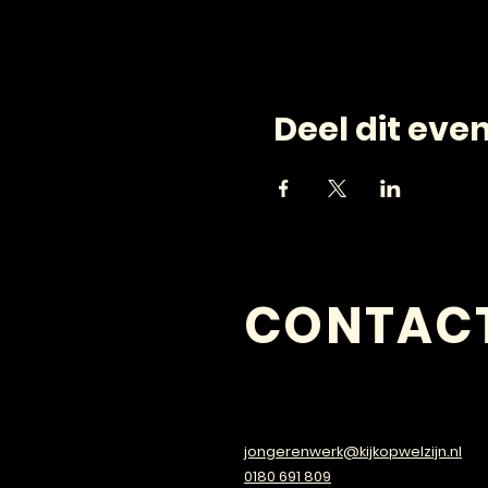
Deel dit ev
CONTAC
VRAGEN?
jongerenwerk@kijkopwelzijn.nl
0180 691 809