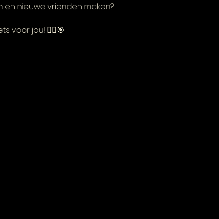
len en nieuwe vrienden maken?
ts voor jou! 🏃‍♂️🎯