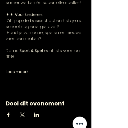
samenwerken én supertoffe spellen!
👦👧 
Voor kinderen:
 Zit jij op de basisschool en heb je na 
school nog energie over?
 Houd je van actie, spelen en nieuwe 
vrienden maken?
Dan is 
Sport & Spel
 echt iets voor jou! 
🏃‍♂️🎯
Lees meer>
Deel dit evenement