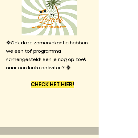
🌞Ook deze zomervakantie hebben
we een tof programma
samengesteld! Ben je nog op zoek
Vind ons op social media!
naar een leuke activiteit? 🌞
@jongerenwerkbarendrecht
CHECK HET HIER!