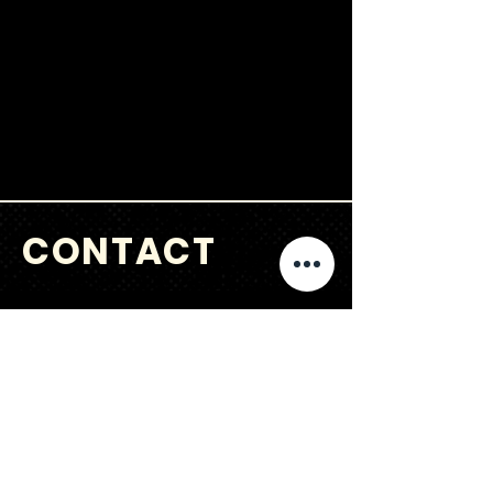
Huisregels en
sanctiebelei
d
CONTACT
VRAGEN
?
jongerenwerk@kijkopwelzijn.nl
0180 691 809
of neem direct contact op met één
van onze
medewerkers
.