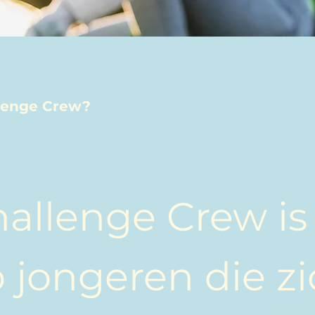
llenge Crew?
allenge Crew is
 jongeren die z