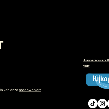
T
Jongerenwerk B
van:
én van onze
medewerkers
.