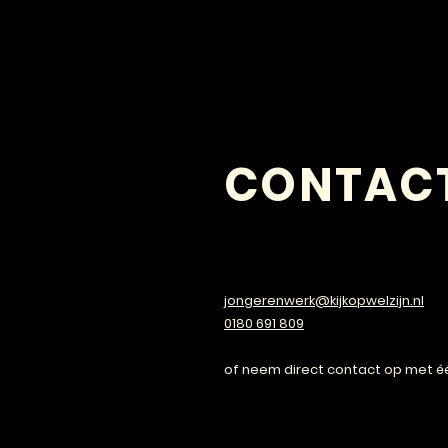
CONTAC
VRAGEN?
jongerenwerk@kijkopwelzijn.nl
0180 691 809
of neem direct contact op met é