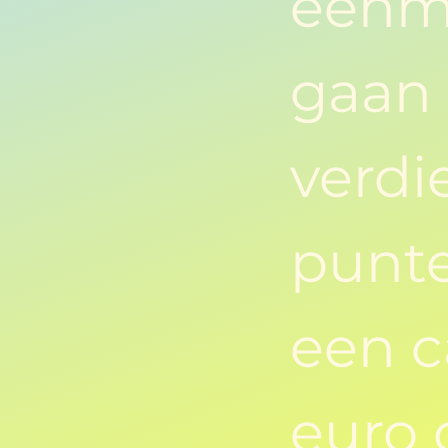
eenma
gaan 
verdi
punte
een 
euro 