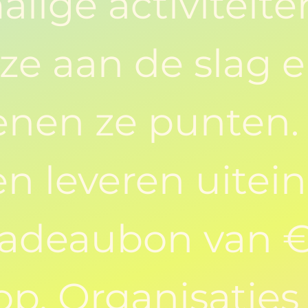
lige activiteite
ze aan de slag 
enen ze punten.
n leveren uitein
cadeaubon van 
op. Organisaties