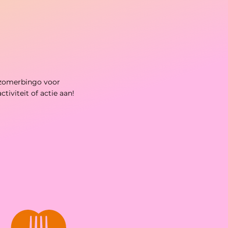
e zomerbingo voor
iviteit of actie aan!