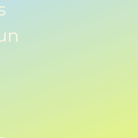
s
hun