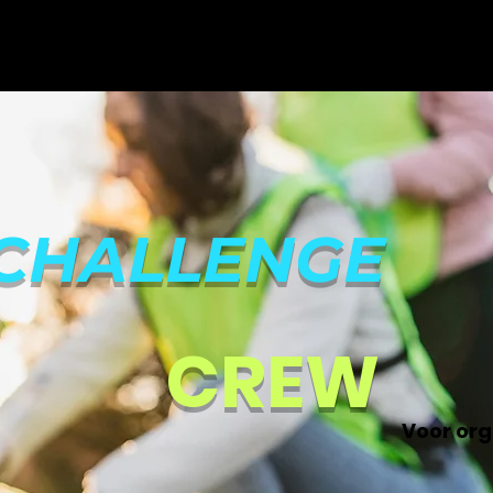
HOME
NIEUWS
AGENDA
VOOR JONGEREN
CHALLENGE
CREW
Voor org