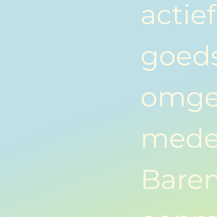
actie
goeds
omge
mede
Baren