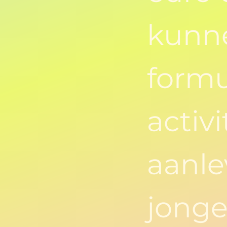
kunne
formu
activi
aanle
jonge