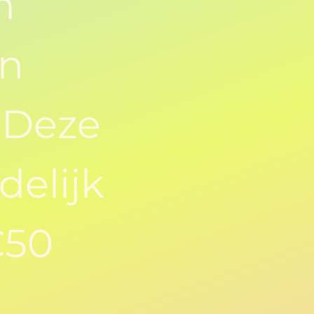
n
en
 Deze
delijk
€50