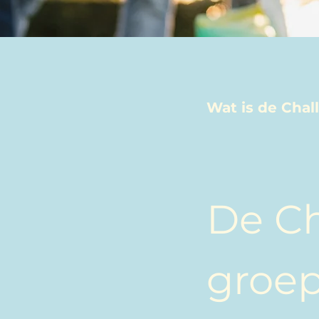
Wat is de Cha
De Ch
groep