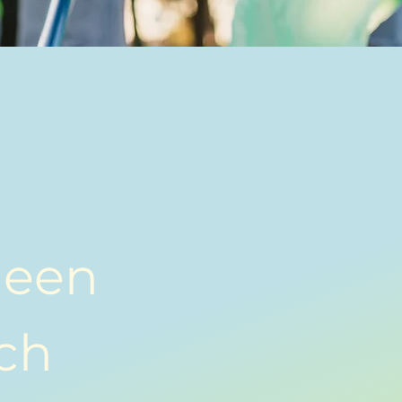
 een
ich