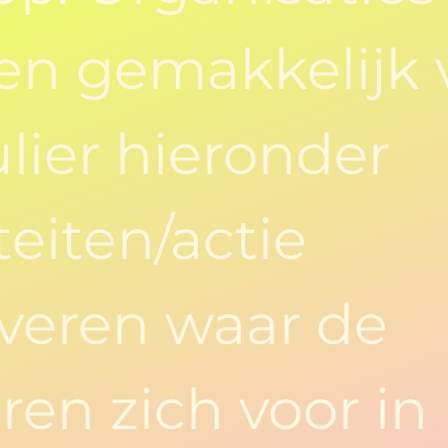
n gemakkelijk 
lier hieronder
teiten/actie
veren waar de
ren zich voor in