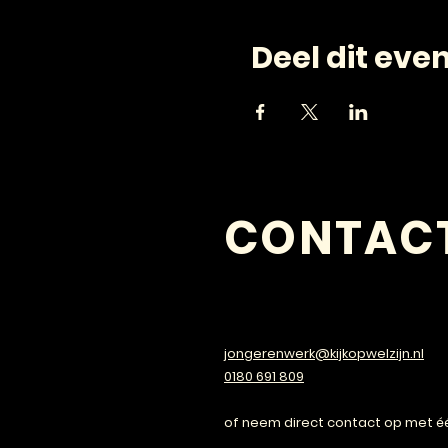
Deel dit ev
CONTAC
VRAGEN?
jongerenwerk@kijkopwelzijn.nl
0180 691 809
of neem direct contact op met é