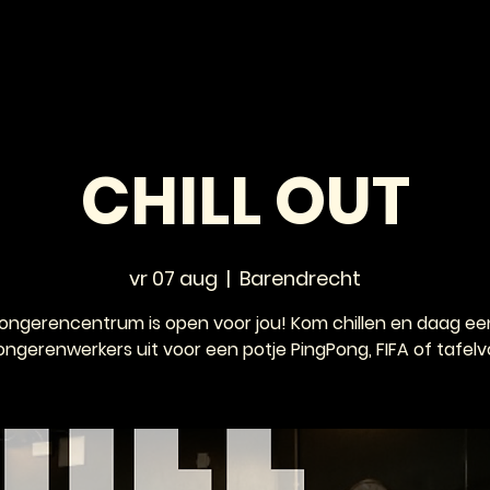
HOME
NIEUWS
AGENDA
VOOR JONGEREN
CHILL OUT
vr 07 aug
  |  
Barendrecht
jongerencentrum is open voor jou! Kom chillen en daag ee
ongerenwerkers uit voor een potje PingPong, FIFA of tafelv