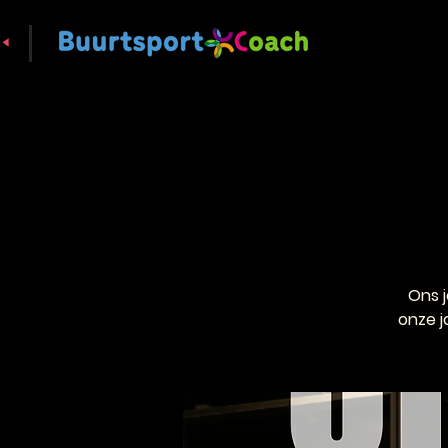
Ons 
onze j