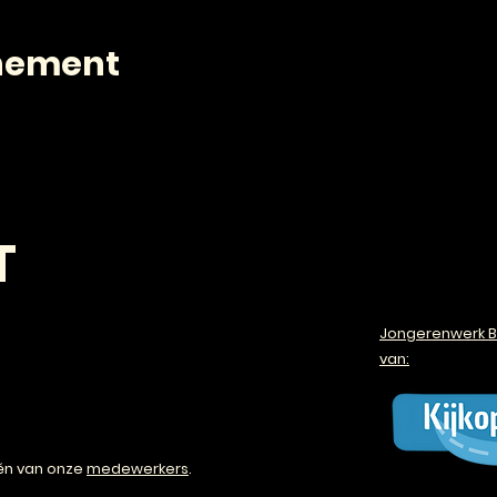
enement
T
Jongerenwerk B
van:
én van onze
medewerkers
.