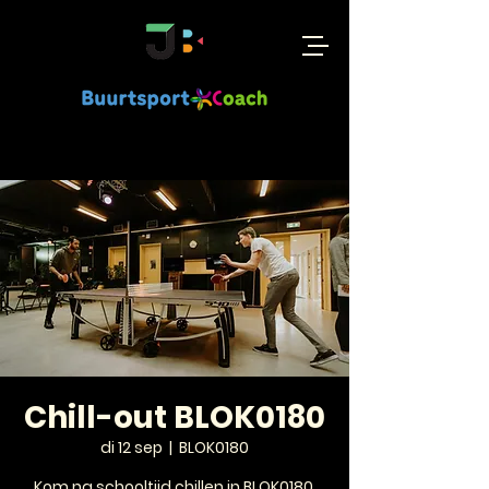
Chill-out BLOK0180
di 12 sep
  |  
BLOK0180
Kom na schooltijd chillen in BLOK0180.