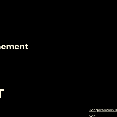
enement
T
Jongerenwerk B
van: