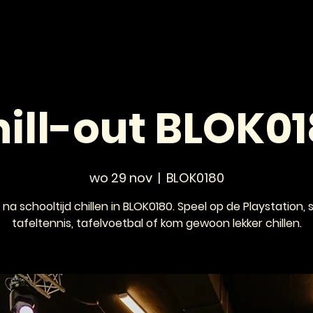
HOME
NIEUWS
AGENDA
VOOR JONGEREN
ill-out BLOK0
wo 29 nov
  |  
BLOK0180
na schooltijd chillen in BLOK0180. Speel op de Playstation, 
tafeltennis, tafelvoetbal of kom gewoon lekker chillen.