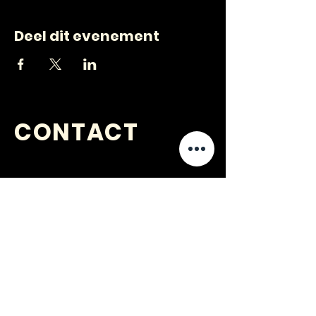
Deel dit evenement
CONTACT
VRAGEN
?
jongerenwerk@kijkopwelzijn.nl
0180 691 809
of neem direct contact op met één
van onze
medewerkers
.