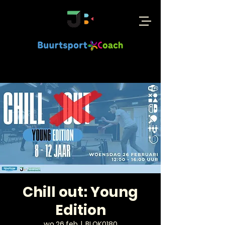
Chill out: Young
Edition
wo 26 feb
  |  
BLOK0180