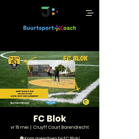
FC Blok
vr 15 mei
  |  
Cruyff Court Barendrecht
⚽ Kom meedoen bij FC Blok!