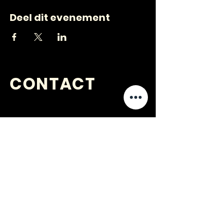
Deel dit evenement
CONTACT
VRAGEN
?
jongerenwerk@kijkopwelzijn.nl
0180 691 809
of neem direct contact op met één
van onze
medewerkers
.