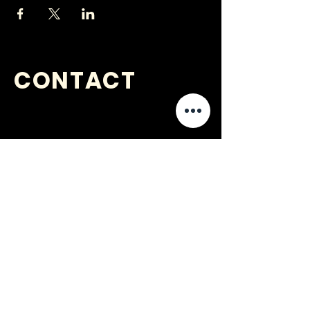
CONTACT
VRAGEN
?
jongerenwerk@kijkopwelzijn.nl
0180 691 809
of neem direct contact op met één
van onze
medewerkers
.
Jongerenwerk Barendrecht is
onderdeel van: