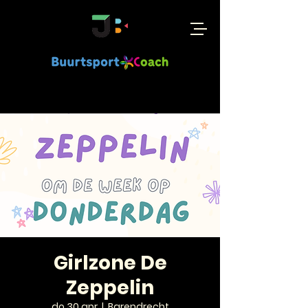
Girlzone De
Zeppelin
do 30 apr
  |  
Barendrecht