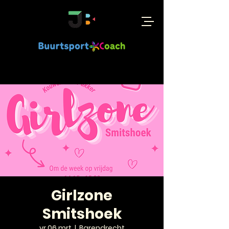
Girlzone
Smitshoek
vr 06 mrt
  |  
Barendrecht