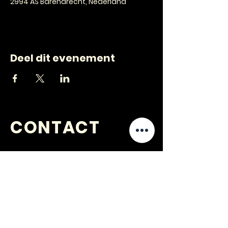
2994 AS Barendrecht, Nederland
Deel dit evenement
CONTACT
VRAGEN
?
jongerenwerk@kijkopwelzijn.nl
0180 691 809
of neem direct contact op met één