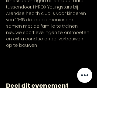
fitnessoefeningen uit en loopt hard 
tussendoor. HYROX Youngstars bij 
Arendse health club is voor kinderen 
van 10-15 de ideale manier om 
samen met de familie te trainen, 
nieuwe sportievelingen te ontmoeten 
en extra conditie en zelfvertrouwen 
op te bouwen.  
Deel dit evenement
CONTACT