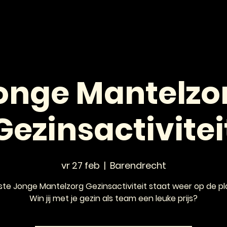
HOME
NIEUWS
AGENDA
VOOR JONGEREN
onge Mantelzo
Gezinsactivitei
vr 27 feb
  |  
Barendrecht
ste Jonge Mantelzorg Gezinsactiviteit staat weer op de pl
Win jij met je gezin als team een leuke prijs?