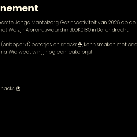
enement
eerste Jonge Mantelzorg Gezinsactiviteit van 2026 op de 
met 
Welzijn Albrandswaard
 in BLOK0180 in Barendrecht. 
 (onbeperkt) patatjes en snacks🍟, kennismaken met and
. Wie weet win jij nog een leuke prijs!
 snacks 🍟