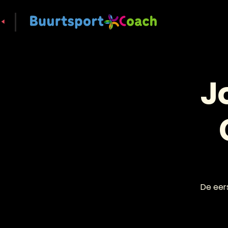
J
De eer