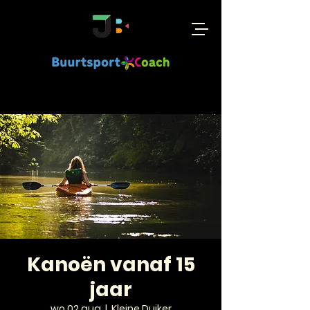
Kanoën vanaf 15
jaar
wo 02 aug
  |  
Kleine Duiker