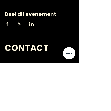
Deel dit evenement
CONTACT
VRAGEN
?
jongerenwerk@kijkopwelzijn.nl
0180 691 809
of neem direct contact op met één
van onze
medewerkers
.