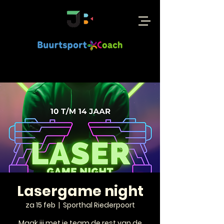
Lasergame night
za 15 feb
  |  
Sporthal Riederpoort
Maak jij met je team de rest van de