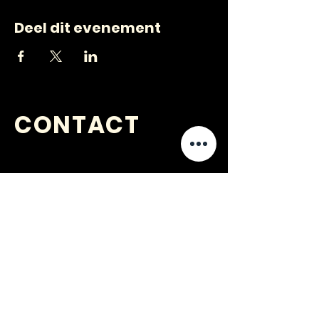
Deel dit evenement
CONTACT
VRAGEN
?
jongerenwerk@kijkopwelzijn.nl
0180 691 809
of neem direct contact op met één
van onze
medewerkers
.