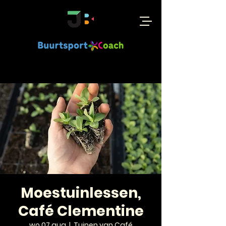
Moestuinlessen,
Café Clementine
wo 07 aug
  |  
Tuinen van Café