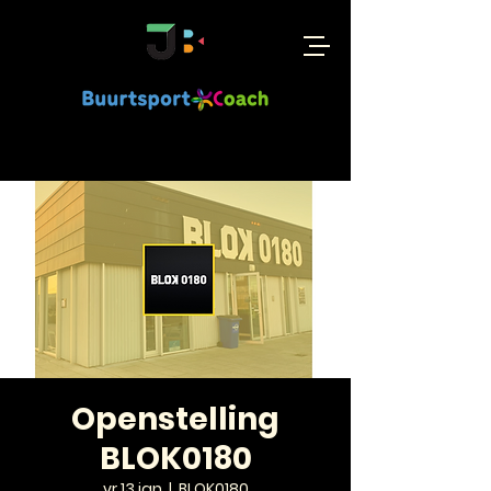
Openstelling
BLOK0180
vr 13 jan
  |  
BLOK0180