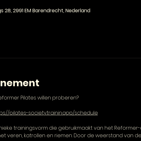
gs 28, 2991 EM Barendrecht, Nederland
enement
 Reformer Pilates willen proberen? 
ps://pilates-society.trainin.app/schedule
unieke trainingsvorm die gebruikmaakt van het Reformer
 veren, katrollen en riemen. Door de weerstand van de