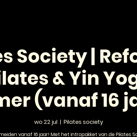
HOME
NIEUWS
AGENDA
VOOR JONGEREN
es Society | Re
ilates & Yin Yo
er (vanaf 16 ja
wo 22 jul
  |  
Pilates society
meiden vanaf 16 jaar! Met het intropakket van de Pilates S