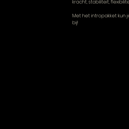
kracht, stabiliteit, flex
Met het intropakket kun je
bij!