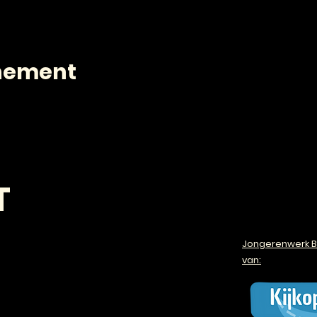
enement
T
Jongerenwerk B
van: