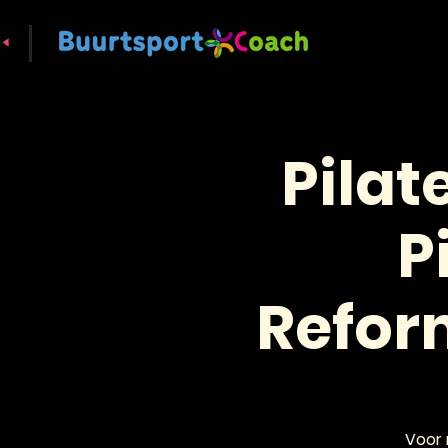
Pilat
P
Reform
Voor 