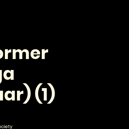
VOOR PROFESSIONALS
CONTACT
former
ga
ar) (1)
ociety