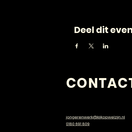
Deel dit ev
CONTAC
VRAGEN?
jongerenwerk@kijkopwelzijn.nl
0180 691 809