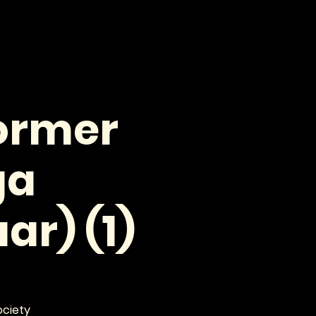
VOOR PROFESSIONALS
CONTACT
former
ga
ar) (1)
ociety