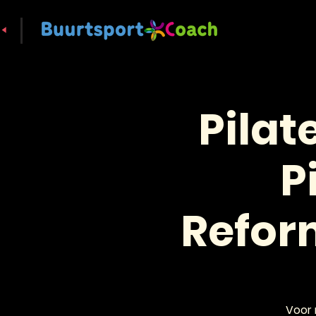
Pilat
P
Reform
Voor 