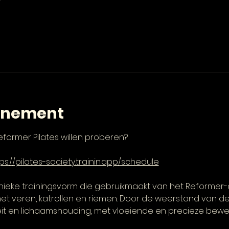
enement
 Reformer Pilates willen proberen? 
ps://pilates-society.trainin.app/schedule
unieke trainingsvorm die gebruikmaakt van het Reformer
 veren, katrollen en riemen. Door de weerstand van de
ibiliteit en lichaamshouding, met vloeiende en precieze bew