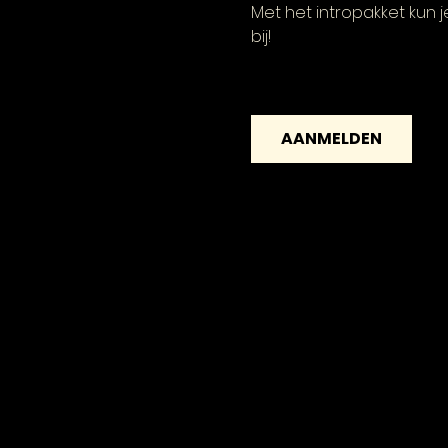
Met het intropakket kun je
bij!
AANMELDEN