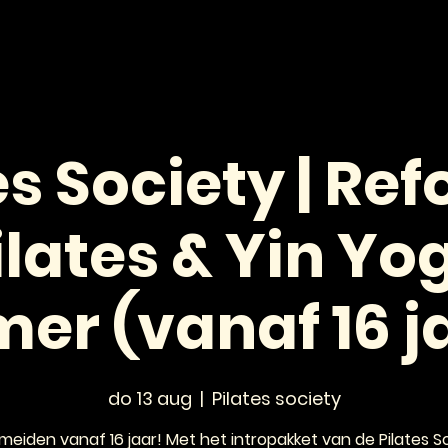
HOME
NIEUWS
AGENDA
VOOR JONGEREN
es Society | Re
ilates & Yin Yo
er (vanaf 16 ja
do 13 aug
  |  
Pilates society
meiden vanaf 16 jaar! Met het intropakket van de Pilates S