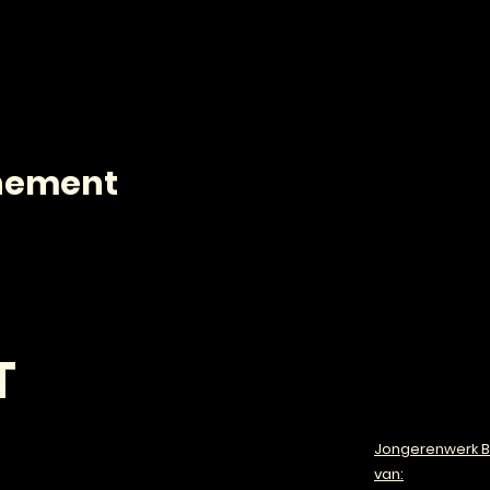
enement
T
Jongerenwerk B
van: