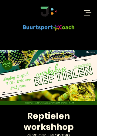
Reptielen
workshhop
di 30 apr
  |  
BLOK0180