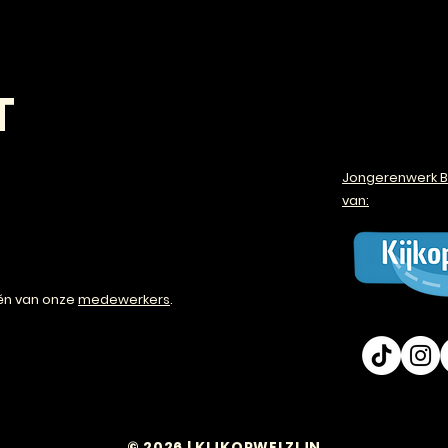
T
Jongerenwerk B
van:
én van onze
medewerkers
.
© 2026 | KIJKOPWELZIJN