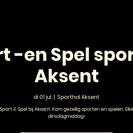
HOME
NIEUWS
AGENDA
VOOR JONGEREN
t -en Spel spo
Aksent
di 01 jul
  |  
Sporthal Aksent
Sport & Spel bij Aksent. Kom gezellig sporten en spelen. Elk
dinsdagmiddag!