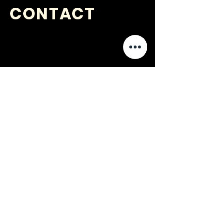
CONTACT
VRAGEN
?
jongerenwerk@kijkopwelzijn.nl
0180 691 809
of neem direct contact op met één
van onze
medewerkers
.
Jongerenwerk Barendrecht is
onderdeel van: