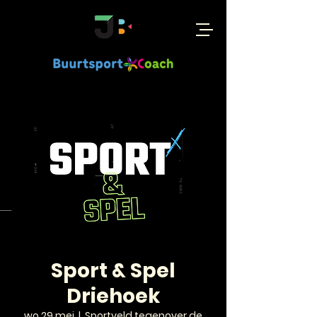
Sport & Spel
Driehoek
wo 29 mei
  |  
Sportveld tegenover de