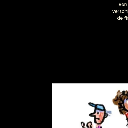
Ben 
verschi
de f