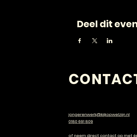
Deel dit ev
CONTAC
VRAGEN?
jongerenwerk@kijkopwelzijn.nl
0180 691 809
of neem direct contact op met é