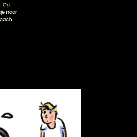
u. Op
sje naar
coach