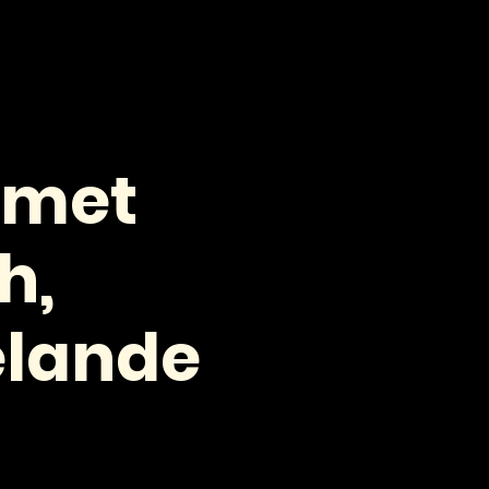
VOOR PROFESSIONALS
CONTACT
 met
h,
elande