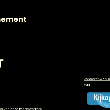
enement
T
Jongerenwerk B
van:
én van onze
medewerkers
.