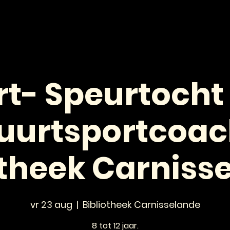
HOME
NIEUWS
AGENDA
VOOR JONGEREN
rt- Speurtocht
uurtsportcoac
otheek Carniss
vr 23 aug
  |  
Bibliotheek Carnisselande
8 tot 12 jaar.