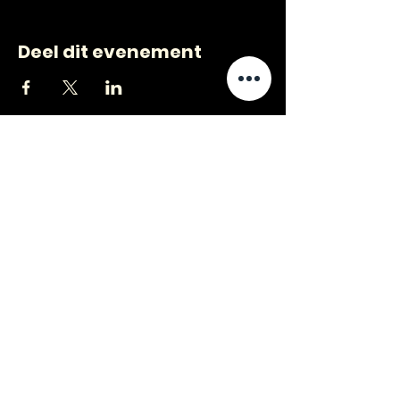
Deel dit evenement
CONTACT
VRAGEN
?
jongerenwerk@kijkopwelzijn.nl
0180 691 809
of neem direct contact op met één
van onze
medewerkers
.