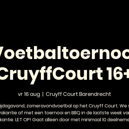
HOME
NIEUWS
AGENDA
VOOR JONGEREN
Voetbaltoernoo
CruyffCourt 16
vr 16 aug
  |  
Cruyff Court Barendrecht
vrijdagavond, zomeravondvoetbal op het Cruyff Court. We s
vakantie af met een toernooi en BBQ in de laatste week va
kantie. LET OP! Gaat alleen door met minimaal 10 deelneme