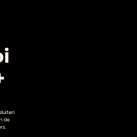
VOOR PROFESSIONALS
CONTACT
i
+
luiten
n de
rs.