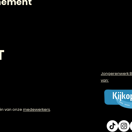
enement
T
Jongerenwerk B
van:
én van onze
medewerkers
.