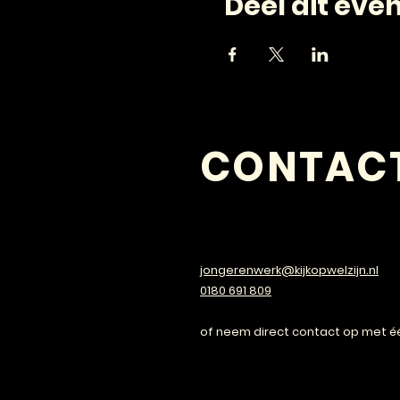
Deel dit ev
CONTAC
VRAGEN?
jongerenwerk@kijkopwelzijn.nl
0180 691 809
of neem direct contact op met é