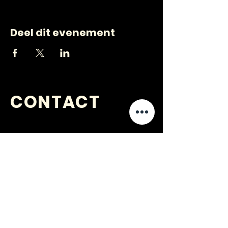
Deel dit evenement
CONTACT
VRAGEN
?
jongerenwerk@kijkopwelzijn.nl
0180 691 809
of neem direct contact op met één
van onze
medewerkers
.