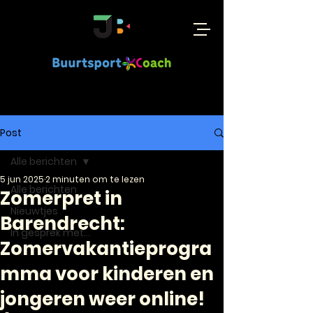
Post
Alle berichten
5 jun 2025
2 minuten om te lezen
Alle berichten
Zomerpret in
Nieuwtjes
Barendrecht:
In gesprek met...
Zomervakantieprogra
mma voor kinderen en
jongeren weer online!