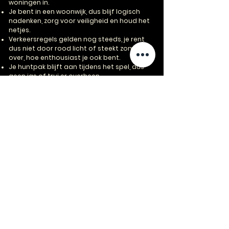
woningen in.
Je bent in een woonwijk, dus blijf logisch
nadenken, zorg voor veiligheid en houd het
netjes.
Verkeersregels gelden nog steeds, je rent
dus niet door rood licht of steekt zomaar
over, hoe enthousiast je ook bent.
Je huntpak blijft aan tijdens het spel, dus
geen jas of trui er overheen.
De stempelposten zijn een safe-zone, hier
mag je even drinken of op adem komen.
Geweldsmiddelen zijn uiteraard absoluut
verboden, ook (nep)wapens en messen.
Tijdens het spel is geweld verboden, zowel
naar de Hunters als je medespelers.
Aanwijzingen van Hunters dienen altijd te
worden opgevolgd, bijvoorbeeld wanneer er
gestopt moet worden vanwege veiligheid
of als iemand zich niet goed voelt.
Vragen of nood? Codewoord: No-play of
stop, betekent ook echt stop.
Als één van bovenstaande regels
overtreden wordt, is het direct einde spel
voor de deelnemer.