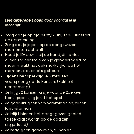
-----------------------------------------------
----------------------------------
Lees deze regels goed door voordat je je
inschrijft!
Zorg dat je op tijd bent, 5 juni, 17.00 uur start
de aanmelding.
Zorg dat je je pak op de aangewezen
momenten ophaalt.
Houd je ID-bewijs bij de hand, dit is niet
alleen ter controle van je geboortedatum
maar maakt het ook makkelijker op het
moment dat er iets gebeurd.
Tijdens het spel krijg je 5 minuten
voorsprong op de Hunters (Politie &
Handhaving).
Je krijgt 2 kansen, als je voor de 2de keer
bent gepakt, lig je uit het spel.
Je gebruikt geen vervoersmiddelen, alleen
lopen/rennen.
Je blijft binnen het aangegeven gebied
(deze kaart wordt op de dag zelf
uitgedeeld).
Je mag geen gebouwen, tuinen of