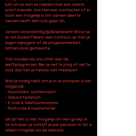
lukt om je aan te melden met een vriend
en/of vriendin, ons hierover contacten of er
toch een mogelijk is om samen deel te
nemen heeft dan ook geen zin.
Je bent woonachtig
IN
Barendrecht
. Woon je
er net buiten? Neem dan contact op met je
eigen wijkagent of de jongerenwerkers
binnen jouw gemeente.
Ook houden wij ons strikt aan de
leeftijdsgrenzen. Ben je net te jong of net te
oud, dan kan je helaas niet meedoen.
Wat je nodig hebt om je in te schrijven is het
volgende:
- Voornaam, achternaam
- Geboortedatum
- E-mail & telefoonnummer
- Postcode & huisnummer
Let op!
Het is niet mogelijk om een groep in
te schrijven, je schrijft je per persoon in. Dit is
alleen mogelijk via de website.