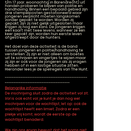
t/m 17 jaar, woonachtig in Barendrecht) uit
handen proberen te blijven van politie en
handhaving. Binnen een bepaald gebied zijn
drie stempelposten gestationeerd waar
jongeren verplicht moeten langskomen
zonder gepakt te worden. Worden zij
gepakt, zijn zij niet gelijk uitgesloten maar
krijgen zij nog een kans. De jongeren krijgen
een kaart met twee levens, wanneer ze één
keer gepakt zijn, worden hun eerste leven
afgestreept door de hunters.
Het doel van deze activiteit is de band
tussen jongeren en politie/handhaving te
versterken. Zij zijn er niet alleen om boetes
uit te schrijven en vingertjes te wijzen maar
zij zijn er ook voor de jongeren als zij vragen
hebben of in een lastige situatie zitten.
Hieronder lees je de spelregels van The Hunt.
-----------------------------------------------
-------------------------------------
Belangrijke informatie
De inschrijving sluit zodra de activiteit
vol
zit.
Vol
is ook echt
vol
, je kunt je dan nog wel
inschrijven voor de wachtlijst, let op: ook de
wachtlijst heeft een limiet. Zodra er een
plekje vrij komt, wordt de eerste op de
wachtlijst benaderd.
We zijn ons ervan bewust dat het soms niet