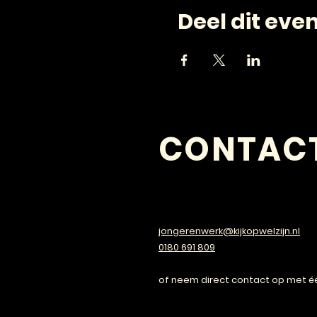
Deel dit ev
CONTAC
VRAGEN?
jongerenwerk@kijkopwelzijn.nl
0180 691 809
of neem direct contact op met é