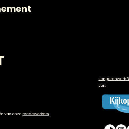
enement
T
Jongerenwerk B
van:
én van onze
medewerkers
.