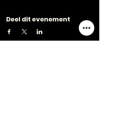
Deel dit evenement
CONTACT
VRAGEN
?
jongerenwerk@kijkopwelzijn.nl
0180 691 809
of neem direct contact op met één
van onze
medewerkers
.