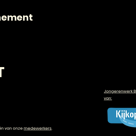
enement
T
Jongerenwerk B
van:
én van onze
medewerkers
.