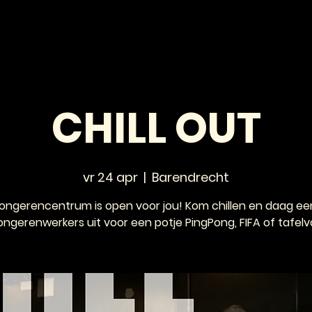
HOME
NIEUWS
AGENDA
VOOR JONGEREN
CHILL OUT
vr 24 apr
  |  
Barendrecht
jongerencentrum is open voor jou! Kom chillen en daag ee
ongerenwerkers uit voor een potje PingPong, FIFA of tafelv