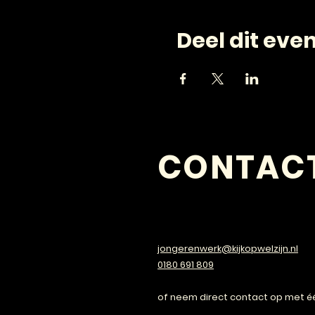
Deel dit ev
CONTAC
VRAGEN?
jongerenwerk@kijkopwelzijn.nl
0180 691 809
of neem direct contact op met é