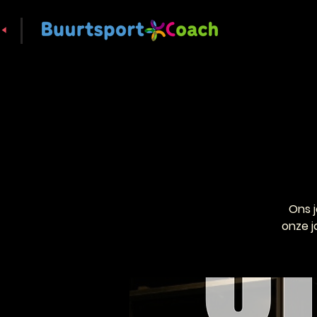
Ons 
onze j