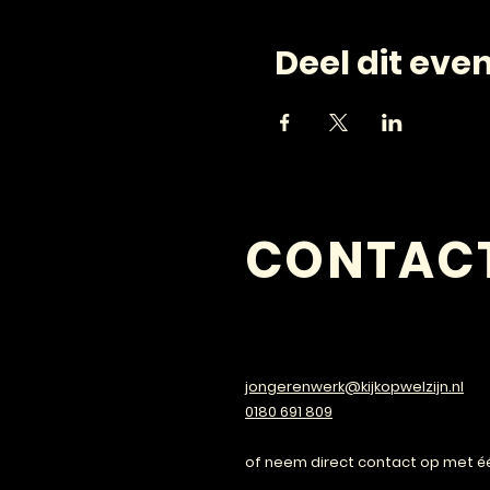
Deel dit ev
CONTAC
VRAGEN?
jongerenwerk@kijkopwelzijn.nl
0180 691 809
of neem direct contact op met é