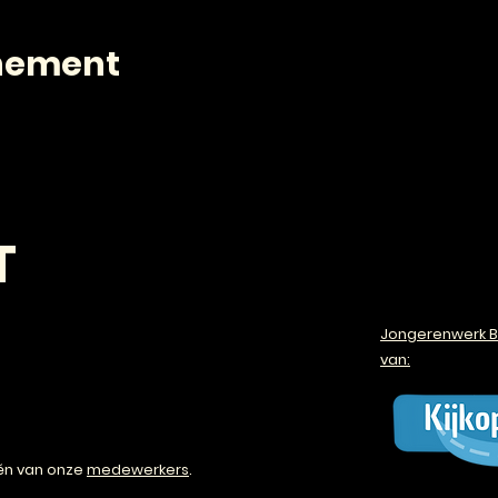
enement
T
Jongerenwerk B
van:
én van onze
medewerkers
.