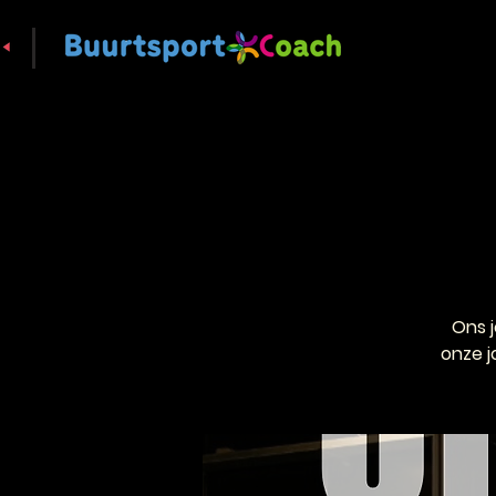
Ons 
onze j