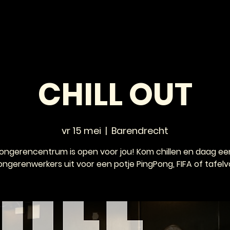
HOME
NIEUWS
AGENDA
VOOR JONGEREN
CHILL OUT
vr 15 mei
  |  
Barendrecht
jongerencentrum is open voor jou! Kom chillen en daag ee
ongerenwerkers uit voor een potje PingPong, FIFA of tafelv