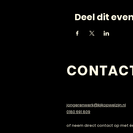
Deel dit ev
CONTAC
VRAGEN?
jongerenwerk@kijkopwelzijn.nl
0180 691 809
of neem direct contact op met é