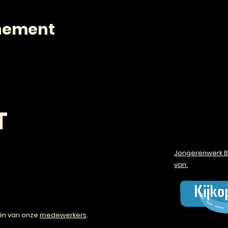
enement
T
Jongerenwerk B
van:
én van onze
medewerkers
.