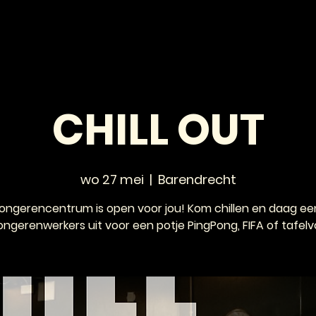
HOME
NIEUWS
AGENDA
VOOR JONGEREN
CHILL OUT
wo 27 mei
  |  
Barendrecht
jongerencentrum is open voor jou! Kom chillen en daag ee
ongerenwerkers uit voor een potje PingPong, FIFA of tafelv