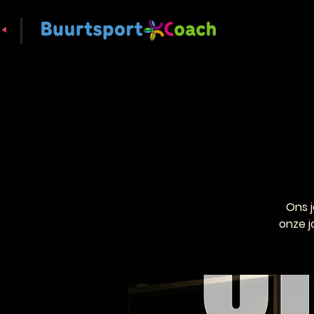
Ons 
onze j