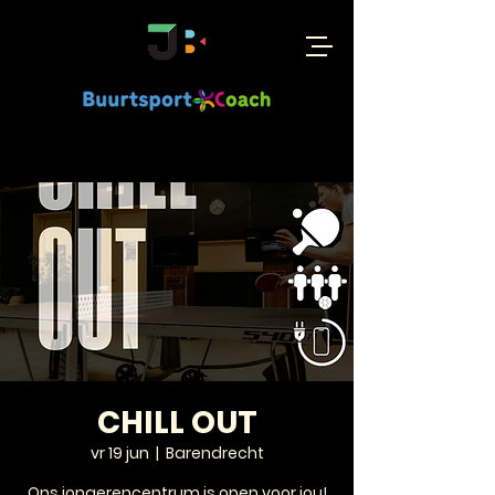
CHILL OUT
vr 19 jun
  |  
Barendrecht
Ons jongerencentrum is open voor jou!