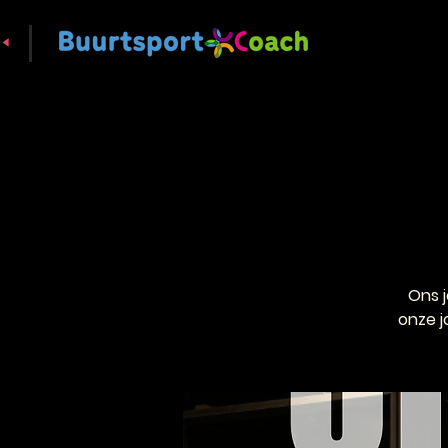
Ons 
onze j