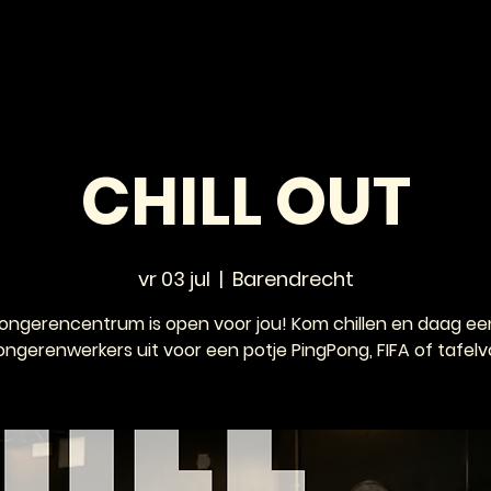
HOME
NIEUWS
AGENDA
VOOR JONGEREN
CHILL OUT
vr 03 jul
  |  
Barendrecht
jongerencentrum is open voor jou! Kom chillen en daag ee
ongerenwerkers uit voor een potje PingPong, FIFA of tafelv