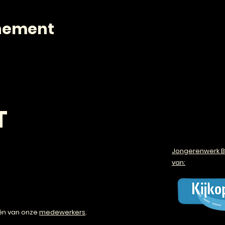
enement
T
Jongerenwerk B
van:
én van onze
medewerkers
.