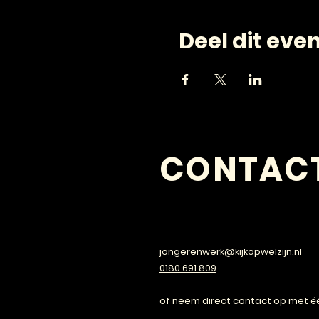
Deel dit ev
CONTAC
VRAGEN?
jongerenwerk@kijkopwelzijn.nl
0180 691 809
of neem direct contact op met é