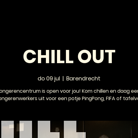
HOME
NIEUWS
AGENDA
VOOR JONGEREN
CHILL OUT
do 09 jul
  |  
Barendrecht
jongerencentrum is open voor jou! Kom chillen en daag ee
ongerenwerkers uit voor een potje PingPong, FIFA of tafelv