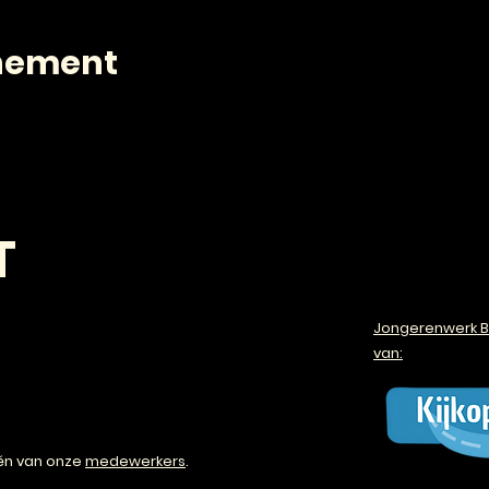
enement
T
Jongerenwerk B
van:
én van onze
medewerkers
.