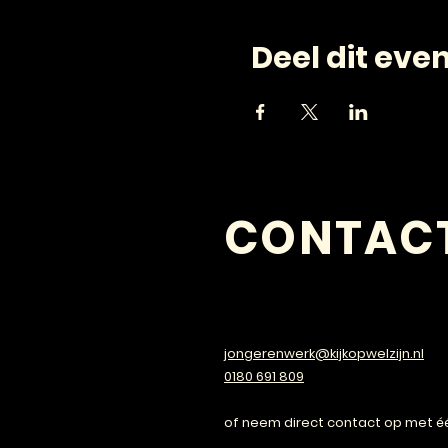
Deel dit ev
CONTAC
VRAGEN?
jongerenwerk@kijkopwelzijn.nl
0180 691 809
of neem direct contact op met é