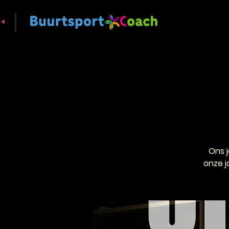
Ons 
onze j