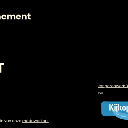
enement
T
Jongerenwerk B
van:
én van onze
medewerkers
.