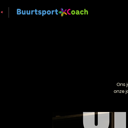
Ons 
onze j