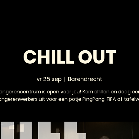
HOME
NIEUWS
AGENDA
VOOR JONGEREN
CHILL OUT
vr 25 sep
  |  
Barendrecht
jongerencentrum is open voor jou! Kom chillen en daag ee
ongerenwerkers uit voor een potje PingPong, FIFA of tafelv