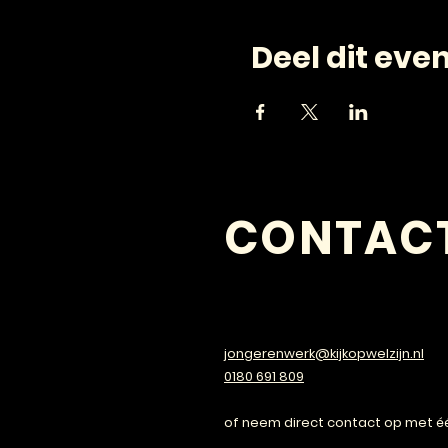
Deel dit ev
CONTAC
VRAGEN?
jongerenwerk@kijkopwelzijn.nl
0180 691 809
of neem direct contact op met é