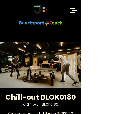
Chill-out BLOK0180
di 24 okt
  |  
BLOK0180
Kom na schooltijd chillen in BLOK0180.