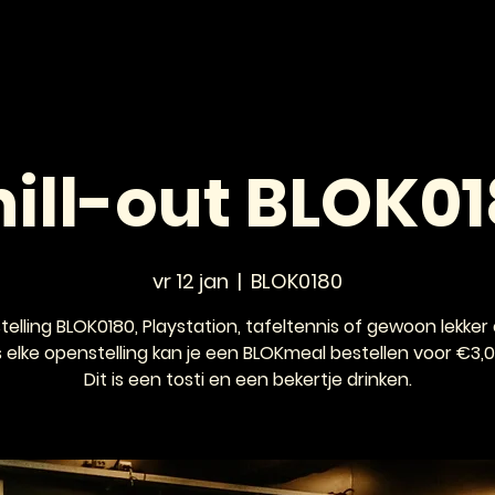
HOME
NIEUWS
AGENDA
VOOR JONGEREN
ill-out BLOK0
vr 12 jan
  |  
BLOK0180
elling BLOK0180, Playstation, tafeltennis of gewoon lekker c
s elke openstelling kan je een BLOKmeal bestellen voor €3,0
Dit is een tosti en een bekertje drinken.