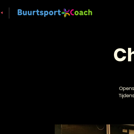
Ch
Openst
Tijden